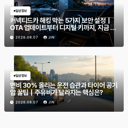
일상정보
커넥티드카 해킹 막는 5가지 보안 설정｜
OTA 업데이트부터 디지털 키까지, 지금 확
인할 것은?
2026.08.07
JIN
일상정보
연비 30% 올리는 운전 습관과 타이어 공기
압 꿀팁｜주유비가 달라지는 핵심은?
2026.08.07
JIN