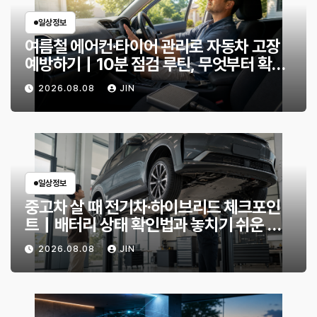
일상정보
여름철 에어컨·타이어 관리로 자동차 고장
예방하기｜10분 점검 루틴, 무엇부터 확인
할까?
2026.08.08
JIN
일상정보
중고차 살 때 전기차·하이브리드 체크포인
트｜배터리 상태 확인법과 놓치기 쉬운 위
험 신호
2026.08.08
JIN