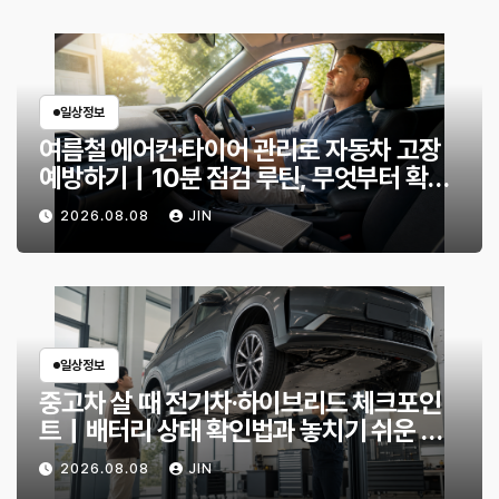
일상정보
여름철 에어컨·타이어 관리로 자동차 고장
예방하기｜10분 점검 루틴, 무엇부터 확인
할까?
2026.08.08
JIN
일상정보
중고차 살 때 전기차·하이브리드 체크포인
트｜배터리 상태 확인법과 놓치기 쉬운 위
험 신호
2026.08.08
JIN