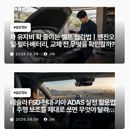
일상정보
차 유지비 확 줄이는 셀프 점검법｜엔진오
일·필터·배터리, 교체 전 무엇을 확인할까?
2026.08.09
JIN
일상정보
테슬라 FSD·현대·기아 ADAS 실전 활용법
｜주행 보조를 제대로 쓰면 무엇이 달라질
까?
2026.08.09
JIN