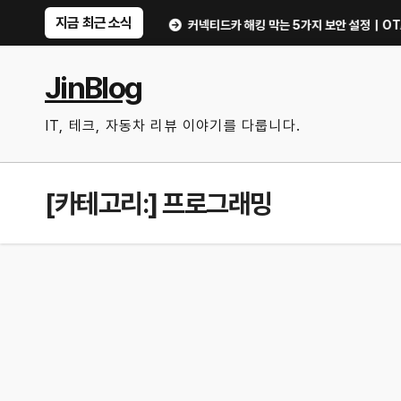
Skip
지금 최근 소식
운 위험 신호
커넥티드카 해킹 막는 5가지 보안 설정｜OTA 업데이트부터 디
to
content
JinBlog
IT, 테크, 자동차 리뷰 이야기를 다룹니다.
[카테고리:]
프로그래밍