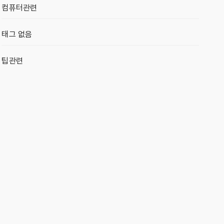
컴퓨터관련
태그 없음
팁관련