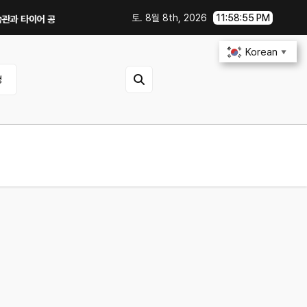
토. 8월 8th, 2026
11:58:57 PM
기압 꿀팁｜주유비가 달라지는 핵심은?
전기차 배터리 수명 오래 쓰는 충전·관
Korean
▼
영