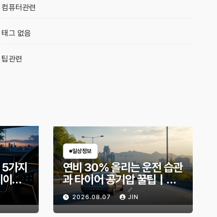
컴퓨터관련
태그 없음
팁관련
일상정보
 5가지
연비 30% 올리는 운전 습관
데이트
과 타이어 공기압 꿀팁｜주
지금 확
유비가 달라지는 핵심은?
2026.08.07
JIN