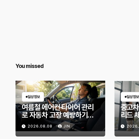
You missed
일상정보
일상정보
여름철 에어컨·타이어 관리
중고차
로 자동차 고장 예방하기｜
리드 
10분 점검 루틴, 무엇부터 확
상태 
2026.08.08
JIN
2026
인할까?
위험 