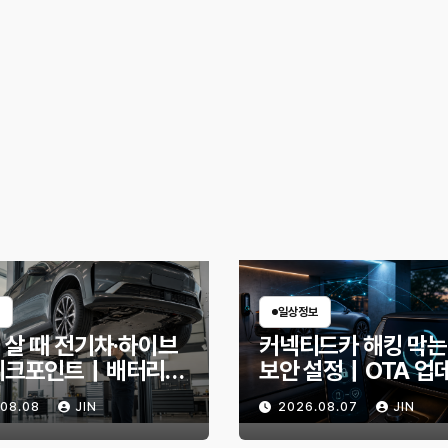
일상정보
 살 때 전기차·하이브
커넥티드카 해킹 막는
체크포인트｜배터리
보안 설정｜OTA 업
확인법과 놓치기 쉬운
부터 디지털 키까지, 
.08.08
JIN
2026.08.07
JIN
신호
인할 것은?