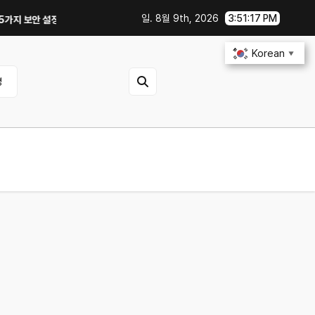
일. 8월 9th, 2026
3:51:18 PM
보안 설정｜OTA 업데이트부터 디지털 키까지, 지금 확인할 것은?
연비 30%
Korean
▼
영