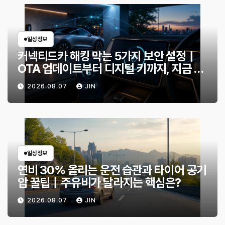
일상정보
커넥티드카 해킹 막는 5가지 보안 설정｜
OTA 업데이트부터 디지털 키까지, 지금 확
인할 것은?
2026.08.07
JIN
일상정보
연비 30% 올리는 운전 습관과 타이어 공기
압 꿀팁｜주유비가 달라지는 핵심은?
2026.08.07
JIN