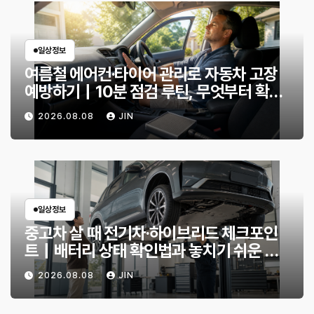
일상정보
여름철 에어컨·타이어 관리로 자동차 고장
예방하기｜10분 점검 루틴, 무엇부터 확인
할까?
2026.08.08
JIN
일상정보
중고차 살 때 전기차·하이브리드 체크포인
트｜배터리 상태 확인법과 놓치기 쉬운 위
험 신호
2026.08.08
JIN