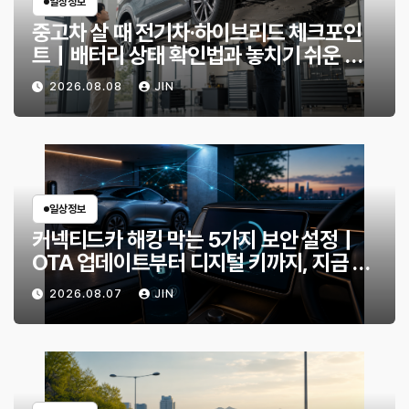
일상정보
중고차 살 때 전기차·하이브리드 체크포인
트｜배터리 상태 확인법과 놓치기 쉬운 위
험 신호
2026.08.08
JIN
일상정보
커넥티드카 해킹 막는 5가지 보안 설정｜
OTA 업데이트부터 디지털 키까지, 지금 확
인할 것은?
2026.08.07
JIN