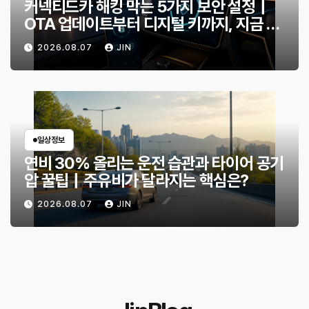
커넥티드카 해킹 막는 5가지 보안 설정｜
OTA 업데이트부터 디지털 키까지, 지금 확
인할 것은?
2026.08.07
JIN
일상정보
연비 30% 올리는 운전 습관과 타이어 공기
압 꿀팁｜주유비가 달라지는 핵심은?
2026.08.07
JIN