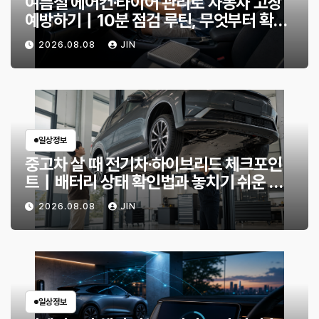
여름철 에어컨·타이어 관리로 자동차 고장
예방하기｜10분 점검 루틴, 무엇부터 확인
할까?
2026.08.08
JIN
일상정보
중고차 살 때 전기차·하이브리드 체크포인
트｜배터리 상태 확인법과 놓치기 쉬운 위
험 신호
2026.08.08
JIN
일상정보