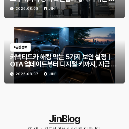
험 신호
2026.08.08
JIN
일상정보
커넥티드카 해킹 막는 5가지 보안 설정｜
OTA 업데이트부터 디지털 키까지, 지금 확
인할 것은?
2026.08.07
JIN
JinBlog