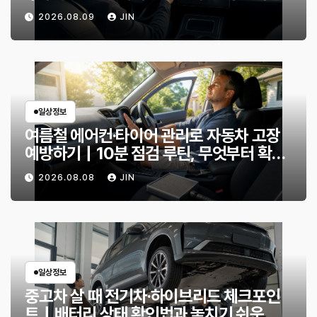
까?
2026.08.09
JIN
일상정보
여름철 에어컨·타이어 관리로 자동차 고장
예방하기｜10분 점검 루틴, 무엇부터 확인
할까?
2026.08.08
JIN
일상정보
중고차 살 때 전기차·하이브리드 체크포인
트｜배터리 상태 확인법과 놓치기 쉬운 위