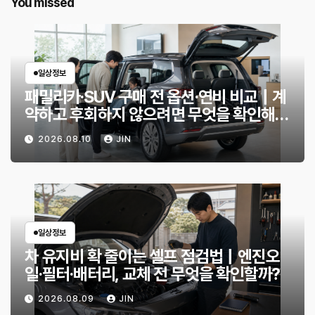
You missed
일상정보
패밀리카·SUV 구매 전 옵션·연비 비교｜계
약하고 후회하지 않으려면 무엇을 확인해야
할까?
2026.08.10
JIN
일상정보
차 유지비 확 줄이는 셀프 점검법｜엔진오
일·필터·배터리, 교체 전 무엇을 확인할까?
2026.08.09
JIN