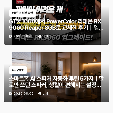
유튜브 리뷰 요약
GTX 1060에서 PowerColor 라데온 RX
9060 Reaper 8GB로 교체한 후기｜엘든
링·몬스터 헌터 와일즈 체감 변화
2026.08.05
JIN
일상정보
스마트홈 AI 스피커 자동화 루틴 5가지｜말
로만 쓰던 스피커, 생활이 편해지는 설정
은?
2026.08.05
JIN