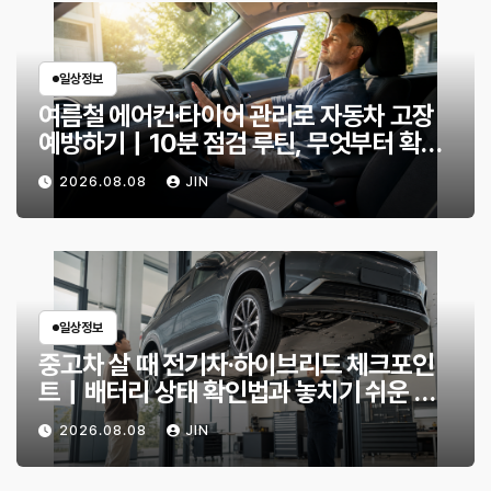
일상정보
여름철 에어컨·타이어 관리로 자동차 고장
예방하기｜10분 점검 루틴, 무엇부터 확인
할까?
2026.08.08
JIN
일상정보
중고차 살 때 전기차·하이브리드 체크포인
트｜배터리 상태 확인법과 놓치기 쉬운 위
험 신호
2026.08.08
JIN