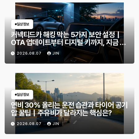
일상정보
커넥티드카 해킹 막는 5가지 보안 설정｜
OTA 업데이트부터 디지털 키까지, 지금 확
인할 것은?
2026.08.07
JIN
일상정보
연비 30% 올리는 운전 습관과 타이어 공기
압 꿀팁｜주유비가 달라지는 핵심은?
2026.08.07
JIN