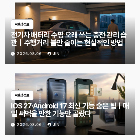
일상정보
전기차 배터리 수명 오래 쓰는 충전·관리 습
관｜주행거리 불안 줄이는 현실적인 방법
2026.08.06
JIN
일상정보
iOS 27·Android 17 최신 기능 숨은 팁｜매
일 써먹을 만한 기능만 골랐다
2026.08.06
JIN