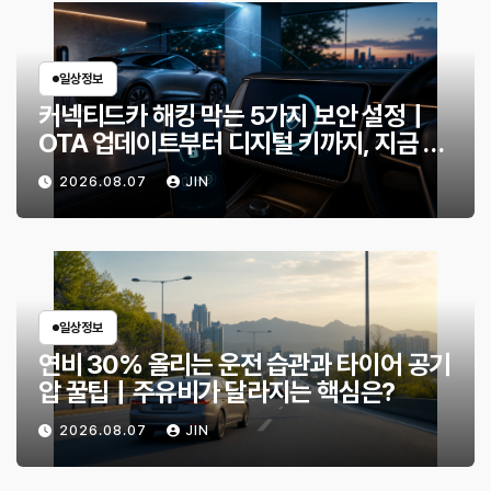
일상정보
커넥티드카 해킹 막는 5가지 보안 설정｜
OTA 업데이트부터 디지털 키까지, 지금 확
인할 것은?
2026.08.07
JIN
일상정보
연비 30% 올리는 운전 습관과 타이어 공기
압 꿀팁｜주유비가 달라지는 핵심은?
2026.08.07
JIN