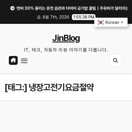
Skip
연비 30% 올리는 운전 습관과 타이어 공기압 꿀팁｜주유비가 달라지는 핵심은?
to
금. 8월 7th, 2026
1:55:36 PM
content
Korean
▼
JinBlog
IT, 테크, 자동차 리뷰 이야기를 다룹니다.
[태그:]
냉장고전기요금절약