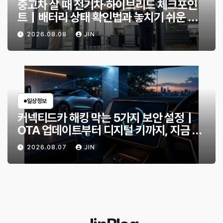
중고차 살 때 전기차·하이브리드 체크포인
트｜배터리 상태 확인법과 놓치기 쉬운 위
험 신호
2026.08.08
JIN
일상정보
커넥티드카 해킹 막는 5가지 보안 설정｜
OTA 업데이트부터 디지털 키까지, 지금 확
인할 것은?
2026.08.07
JIN