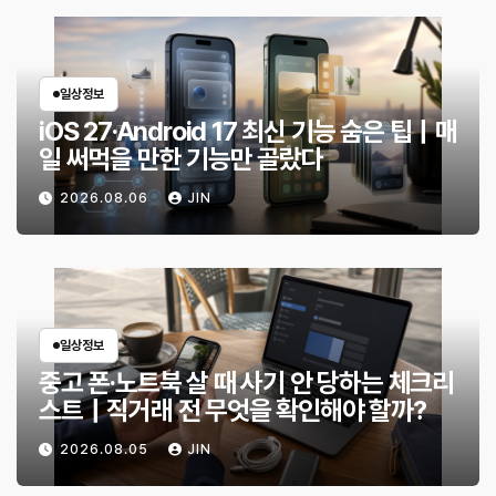
일상정보
iOS 27·Android 17 최신 기능 숨은 팁｜매
일 써먹을 만한 기능만 골랐다
2026.08.06
JIN
일상정보
중고 폰·노트북 살 때 사기 안 당하는 체크리
스트｜직거래 전 무엇을 확인해야 할까?
2026.08.05
JIN