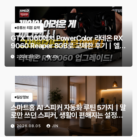
유튜브 리뷰 요약
GTX 1060에서 PowerColor 라데온 RX
9060 Reaper 8GB로 교체한 후기｜엘든
링·몬스터 헌터 와일즈 체감 변화
2026.08.05
JIN
일상정보
스마트홈 AI 스피커 자동화 루틴 5가지｜말
로만 쓰던 스피커, 생활이 편해지는 설정
은?
2026.08.05
JIN