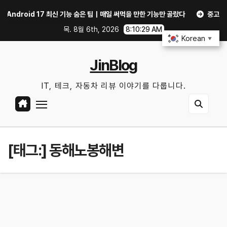
Skip
ndroid 17 최신 기능 숨은 팁｜매일 써먹을 만한 기능만 골랐다
중고 폰·노트북
to
목. 8월 6th, 2026
8:10:30 AM
content
Korean
▼
JinBlog
IT, 테크, 자동차 리뷰 이야기를 다룹니다.
[태그:]
동해노봉해변