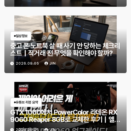
일상정보
중고 폰·노트북 살 때 사기 안 당하는 체크리
스트｜직거래 전 무엇을 확인해야 할까?
2026.08.05
JIN
유튜브 리뷰 요약
GTX 1060에서 PowerColor 라데온 RX
9060 Reaper 8GB로 교체한 후기｜엘든
링·몬스터 헌터 와일즈 체감 변화
2026.08.05
JIN