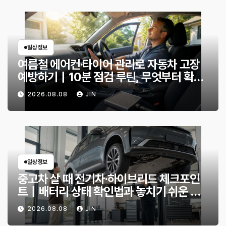
일상정보
여름철 에어컨·타이어 관리로 자동차 고장
예방하기｜10분 점검 루틴, 무엇부터 확인
할까?
2026.08.08
JIN
일상정보
중고차 살 때 전기차·하이브리드 체크포인
트｜배터리 상태 확인법과 놓치기 쉬운 위
험 신호
2026.08.08
JIN