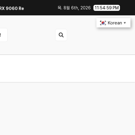
목. 8월 6th, 2026
11:55:00 PM
60 Reaper 8GB로 교체한 후기｜엘든링·몬스터 헌터 와일즈 체감 변화
스마트
Korean
▼
영