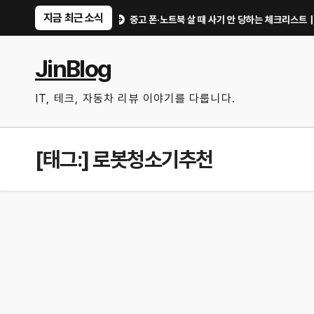
Skip
지금 최근 소식
만한 기능만 골랐다
중고 폰·노트북 살 때 사기 안 당하는 체크리스트｜직거래 전
to
content
JinBlog
IT, 테크, 자동차 리뷰 이야기를 다룹니다.
[태그:]
로봇청소기추천