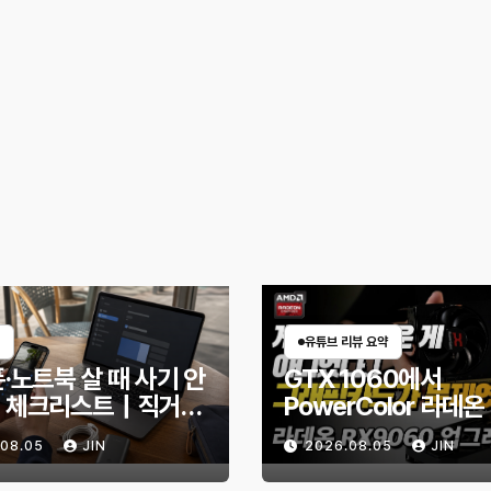
유튜브 리뷰 요약
·노트북 살 때 사기 안
GTX 1060에서
 체크리스트｜직거래
PowerColor 라데온
엇을 확인해야 할까?
9060 Reaper 8G
.08.05
JIN
2026.08.05
JIN
체한 후기｜엘든링·
헌터 와일즈 체감 변