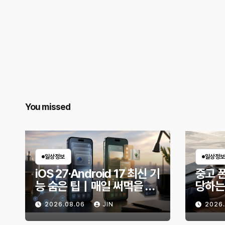
You missed
일상정보
일상정보
iOS 27·Android 17 최신 기
중고 폰
능 숨은 팁｜매일 써먹을 만
당하는
한 기능만 골랐다
전 무
2026.08.06
JIN
2026