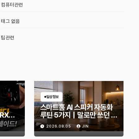
컴퓨터관련
태그 없음
팁관련
일상정보
스마트홈 AI 스피커 자동화
 RX
루틴 5가지｜말로만 쓰던 스
B로 교
피커, 생활이 편해지는 설정
2026.08.05
JIN
몬스터
은?
화