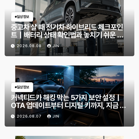
일상정보
중고차 살 때 전기차·하이브리드 체크포인
트｜배터리 상태 확인법과 놓치기 쉬운 위
험 신호
2026.08.08
JIN
일상정보
커넥티드카 해킹 막는 5가지 보안 설정｜
OTA 업데이트부터 디지털 키까지, 지금 확
인할 것은?
2026.08.07
JIN