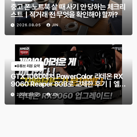
중고 폰·노트북 살 때 사기 안 당하는 체크리
스트｜직거래 전 무엇을 확인해야 할까?
2026.08.05
JIN
유튜브 리뷰 요약
GTX 1060에서 PowerColor 라데온 RX
9060 Reaper 8GB로 교체한 후기｜엘든
링·몬스터 헌터 와일즈 체감 변화
2026.08.05
JIN