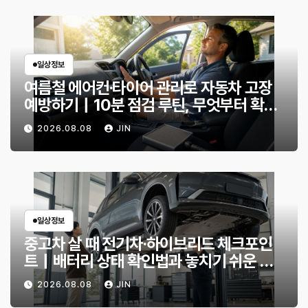
일상정보
여름철 에어컨·타이어 관리로 자동차 고장
예방하기｜10분 점검 루틴, 무엇부터 확인
할까?
2026.08.08
JIN
일상정보
중고차 살 때 전기차·하이브리드 체크포인
트｜배터리 상태 확인법과 놓치기 쉬운 위
험 신호
2026.08.08
JIN