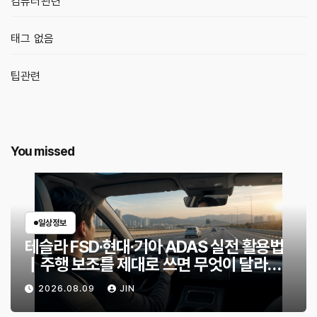
컴퓨터관련
태그 없음
팁관련
You missed
일상정보
테슬라 FSD·현대·기아 ADAS 실전 활용법
｜주행 보조를 제대로 쓰면 무엇이 달라질
까?
2026.08.09
JIN