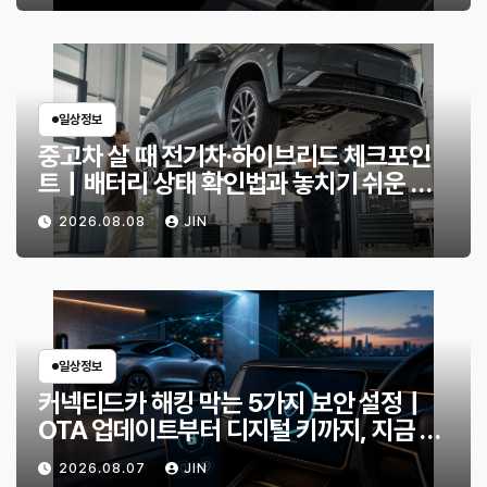
일상정보
중고차 살 때 전기차·하이브리드 체크포인
트｜배터리 상태 확인법과 놓치기 쉬운 위
험 신호
2026.08.08
JIN
일상정보
커넥티드카 해킹 막는 5가지 보안 설정｜
OTA 업데이트부터 디지털 키까지, 지금 확
인할 것은?
2026.08.07
JIN