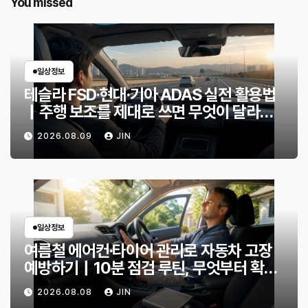
You missed
일상정보
테슬라 FSD·현대·기아 ADAS 실전 활용법
｜주행 보조를 제대로 쓰면 무엇이 달라질
까?
2026.08.09
JIN
일상정보
여름철 에어컨·타이어 관리로 자동차 고장
예방하기｜10분 점검 루틴, 무엇부터 확인
할까?
2026.08.08
JIN