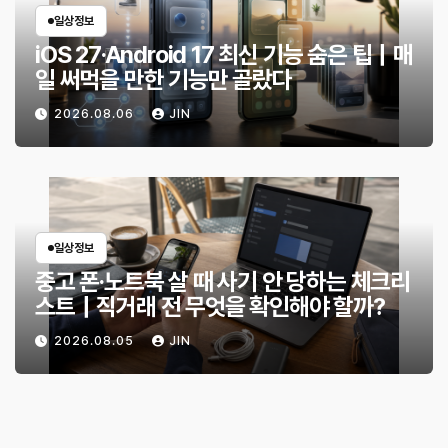
일상정보
iOS 27·Android 17 최신 기능 숨은 팁｜매
일 써먹을 만한 기능만 골랐다
2026.08.06
JIN
일상정보
중고 폰·노트북 살 때 사기 안 당하는 체크리
스트｜직거래 전 무엇을 확인해야 할까?
2026.08.05
JIN