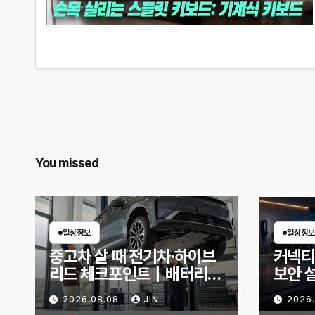
You missed
일상정보
일상정보
중고차 살 때 전기차·하이브
커넥티
리드 체크포인트｜배터리
보안 
상태 확인법과 놓치기 쉬운
부터 
2026.08.08
JIN
2026
위험 신호
인할 