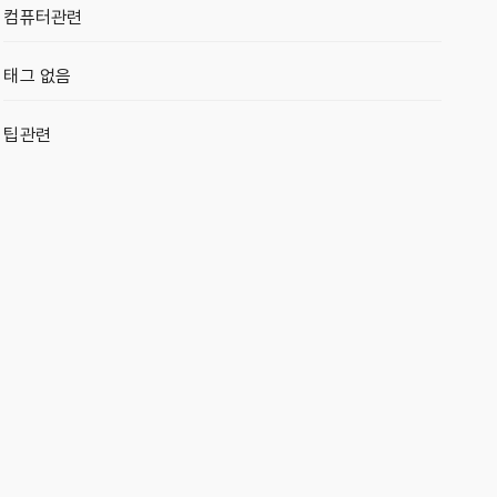
컴퓨터관련
태그 없음
팁관련