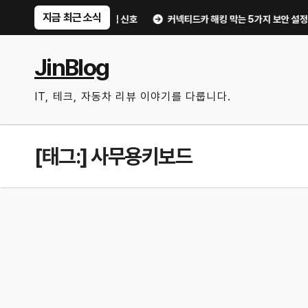
Skip
지금 최근 소식
 놓치기 쉬운 위험 신호
커넥티드카 해킹 막는 5가지 보안 설정｜OTA 업데
to
content
JinBlog
IT, 테크, 자동차 리뷰 이야기를 다룹니다.
[태그:]
사무용키보드