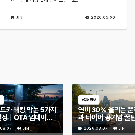
하루 종일 책상 앞에 앉아 코딩하고…
JIN
2026.05.06
일상정보
드카 해킹 막는 5가지
연비 30% 올리는 운
설정｜OTA 업데이트
과 타이어 공기압 꿀
디지털 키까지, 지금 확
유비가 달라지는 핵심
.08.07
JIN
2026.08.07
JIN
것은?