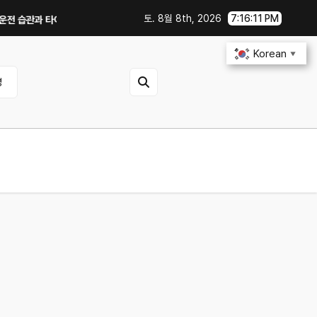
토. 8월 8th, 2026
7:16:12 PM
 타이어 공기압 꿀팁｜주유비가 달라지는 핵심은?
전기차 배터리 수명 오래 쓰
Korean
▼
영