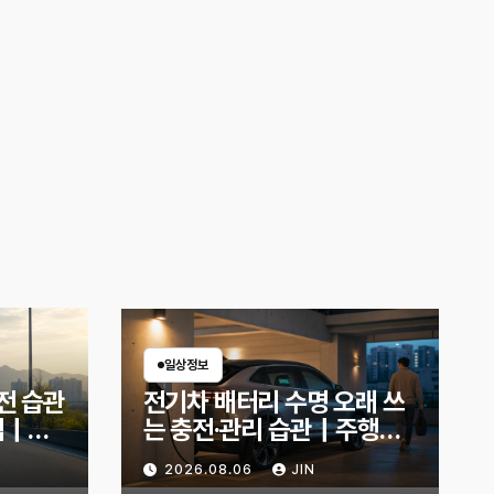
일상정보
전 습관
전기차 배터리 수명 오래 쓰
팁｜주
는 충전·관리 습관｜주행거
은?
리 불안 줄이는 현실적인 방
2026.08.06
JIN
법