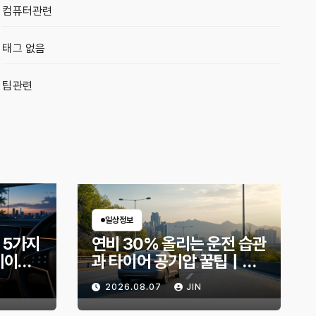
컴퓨터관련
태그 없음
팁관련
일상정보
 5가지
연비 30% 올리는 운전 습관
데이트
과 타이어 공기압 꿀팁｜주
지금 확
유비가 달라지는 핵심은?
2026.08.07
JIN