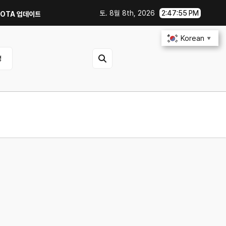
토. 8월 8th, 2026
2:47:55 PM
데이트부터 디지털 키까지, 지금 확인할 것은?
연비 30% 올리는 운전 습관
Korean
▼
영