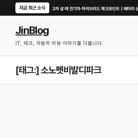
Skip
지금 최근 소식
 확인할까?
중고차 살 때 전기차·하이브리드 체크포인트｜배터리 상태 확인법
to
content
JinBlog
IT, 테크, 자동차 리뷰 이야기를 다룹니다.
[태그:]
소노펫비발디파크