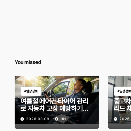
You missed
일상정보
일상정보
여름철 에어컨·타이어 관리
중고차
로 자동차 고장 예방하기｜
리드 
10분 점검 루틴, 무엇부터 확
상태 
2026.08.08
JIN
2026
인할까?
위험 