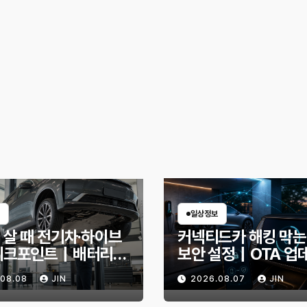
일상정보
 살 때 전기차·하이브
커넥티드카 해킹 막는
체크포인트｜배터리
보안 설정｜OTA 업
확인법과 놓치기 쉬운
부터 디지털 키까지, 
.08.08
JIN
2026.08.07
JIN
신호
인할 것은?