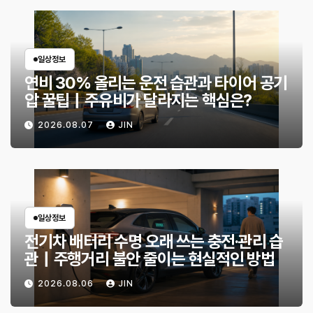
일상정보
연비 30% 올리는 운전 습관과 타이어 공기
압 꿀팁｜주유비가 달라지는 핵심은?
2026.08.07
JIN
일상정보
전기차 배터리 수명 오래 쓰는 충전·관리 습
관｜주행거리 불안 줄이는 현실적인 방법
2026.08.06
JIN