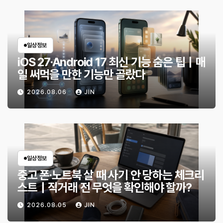
일상정보
iOS 27·Android 17 최신 기능 숨은 팁｜매
일 써먹을 만한 기능만 골랐다
2026.08.06
JIN
일상정보
중고 폰·노트북 살 때 사기 안 당하는 체크리
스트｜직거래 전 무엇을 확인해야 할까?
2026.08.05
JIN