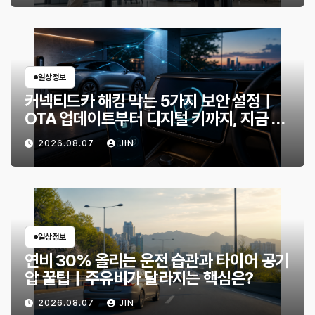
일상정보
커넥티드카 해킹 막는 5가지 보안 설정｜
OTA 업데이트부터 디지털 키까지, 지금 확
인할 것은?
2026.08.07
JIN
일상정보
연비 30% 올리는 운전 습관과 타이어 공기
압 꿀팁｜주유비가 달라지는 핵심은?
2026.08.07
JIN