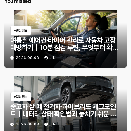
You missed
일상정보
여름철 에어컨·타이어 관리로 자동차 고장
예방하기｜10분 점검 루틴, 무엇부터 확인
할까?
2026.08.08
JIN
일상정보
중고차 살 때 전기차·하이브리드 체크포인
트｜배터리 상태 확인법과 놓치기 쉬운 위
험 신호
2026.08.08
JIN