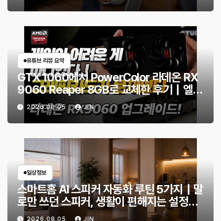
유튜브 리뷰 요약
GTX 1060에서 PowerColor 라데온 RX
9060 Reaper 8GB로 교체한 후기｜엘든
링·몬스터 헌터 와일즈 체감 변화
2026.08.05
JIN
일상정보
스마트홈 AI 스피커 자동화 루틴 5가지｜말
로만 쓰던 스피커, 생활이 편해지는 설정
은?
2026.08.05
JIN