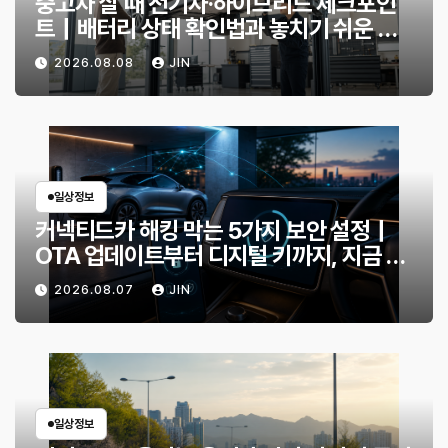
중고차 살 때 전기차·하이브리드 체크포인
트｜배터리 상태 확인법과 놓치기 쉬운 위
험 신호
2026.08.08
JIN
일상정보
커넥티드카 해킹 막는 5가지 보안 설정｜
OTA 업데이트부터 디지털 키까지, 지금 확
인할 것은?
2026.08.07
JIN
일상정보