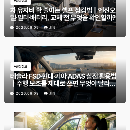
일상정보
차 유지비 확 줄이는 셀프 점검법｜엔진오
일·필터·배터리, 교체 전 무엇을 확인할까?
2026.08.09
JIN
일상정보
테슬라 FSD·현대·기아 ADAS 실전 활용법
｜주행 보조를 제대로 쓰면 무엇이 달라질
까?
2026.08.09
JIN