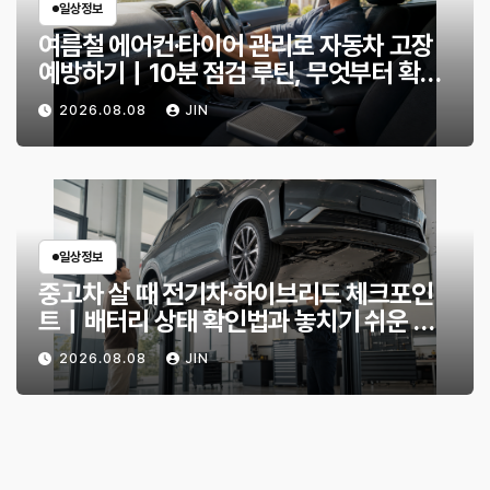
일상정보
여름철 에어컨·타이어 관리로 자동차 고장
예방하기｜10분 점검 루틴, 무엇부터 확인
할까?
2026.08.08
JIN
일상정보
중고차 살 때 전기차·하이브리드 체크포인
트｜배터리 상태 확인법과 놓치기 쉬운 위
험 신호
2026.08.08
JIN