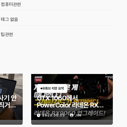
컴퓨터관련
태그 없음
팁관련
유튜브 리뷰 요약
사기 안
GTX 1060에서
직거래
PowerColor 라데온 RX
할까?
9060 Reaper 8GB로 교
2026.08.05
JIN
체한 후기｜엘든링·몬스터
헌터 와일즈 체감 변화