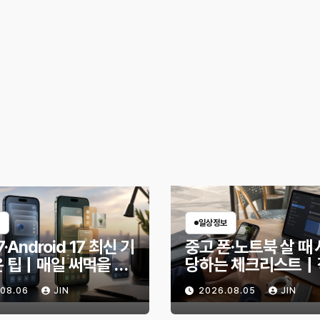
일상정보
7·Android 17 최신 기
중고 폰·노트북 살 때 
은 팁｜매일 써먹을 만
당하는 체크리스트｜
능만 골랐다
전 무엇을 확인해야 
.08.06
JIN
2026.08.05
JIN