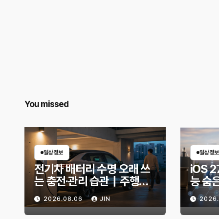
You missed
일상정보
일상정보
전기차 배터리 수명 오래 쓰
iOS 2
는 충전·관리 습관｜주행거
능 숨
리 불안 줄이는 현실적인 방
한 기
2026.08.06
JIN
2026
법