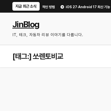
Skip
지금 최근 소식
행거리 불안 줄이는 현실적인 방법
iOS 27·Android 17 최신 기능 숨은
to
content
JinBlog
IT, 테크, 자동차 리뷰 이야기를 다룹니다.
[태그:]
쏘렌토비교