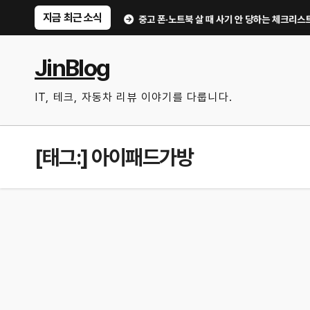
Skip
지금 최근 소식
 만한 기능만 골랐다
중고 폰·노트북 살 때 사기 안 당하는 체크리스트｜직거래 
to
content
JinBlog
IT, 테크, 자동차 리뷰 이야기를 다룹니다.
[태그:]
아이패드가방