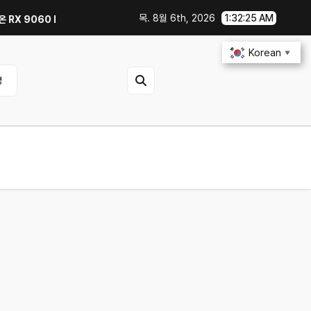
목. 8월 6th, 2026
1:32:26 AM
060 Reaper 8GB로 교체한 후기｜엘든링·몬스터 헌터 와일즈 체감 변화
스마
Korean
▼
영