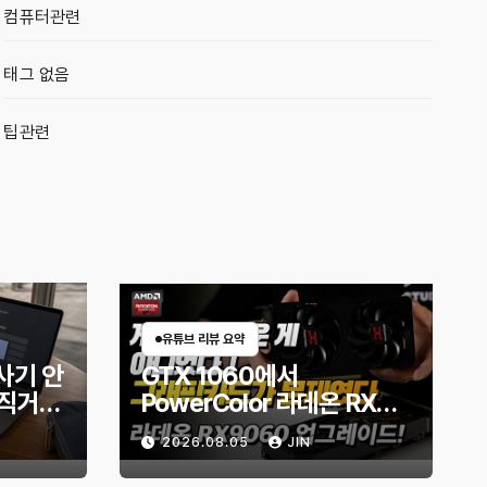
컴퓨터관련
태그 없음
팁관련
유튜브 리뷰 요약
사기 안
GTX 1060에서
직거래
PowerColor 라데온 RX
할까?
9060 Reaper 8GB로 교
2026.08.05
JIN
체한 후기｜엘든링·몬스터
헌터 와일즈 체감 변화