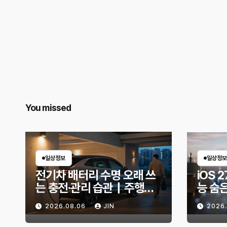
You missed
일상정보
일상정보
전기차 배터리 수명 오래 쓰
iOS 2
는 충전·관리 습관｜주행거
능 숨
리 불안 줄이는 현실적인 방
한 기
2026.08.06
JIN
2026
법