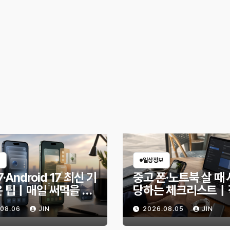
일상정보
7·Android 17 최신 기
중고 폰·노트북 살 때 
은 팁｜매일 써먹을 만
당하는 체크리스트｜
능만 골랐다
전 무엇을 확인해야 
.08.06
JIN
2026.08.05
JIN