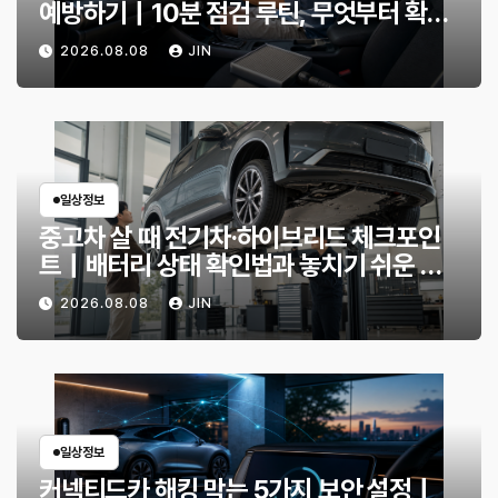
예방하기｜10분 점검 루틴, 무엇부터 확인
할까?
2026.08.08
JIN
일상정보
중고차 살 때 전기차·하이브리드 체크포인
트｜배터리 상태 확인법과 놓치기 쉬운 위
험 신호
2026.08.08
JIN
일상정보
커넥티드카 해킹 막는 5가지 보안 설정｜