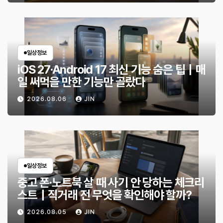
일상정보
iOS 27·Android 17 최신 기능 숨은 팁｜매
일 써먹을 만한 기능만 골랐다
2026.08.06
JIN
일상정보
중고 폰·노트북 살 때 사기 안 당하는 체크리
스트｜직거래 전 무엇을 확인해야 할까?
2026.08.05
JIN