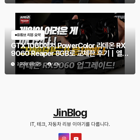
유튜브 리뷰 요약
GTX 1060에서 PowerColor 라데온 RX
9060 Reaper 8GB로 교체한 후기｜엘든
링·몬스터 헌터 와일즈 체감 변화
2026.08.05
JIN
JinBlog
IT, 테크, 자동차 리뷰 이야기를 다룹니다.