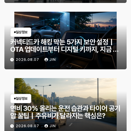
일상정보
커넥티드카 해킹 막는 5가지 보안 설정｜
OTA 업데이트부터 디지털 키까지, 지금 확
인할 것은?
2026.08.07
JIN
일상정보
연비 30% 올리는 운전 습관과 타이어 공기
압 꿀팁｜주유비가 달라지는 핵심은?
2026.08.07
JIN