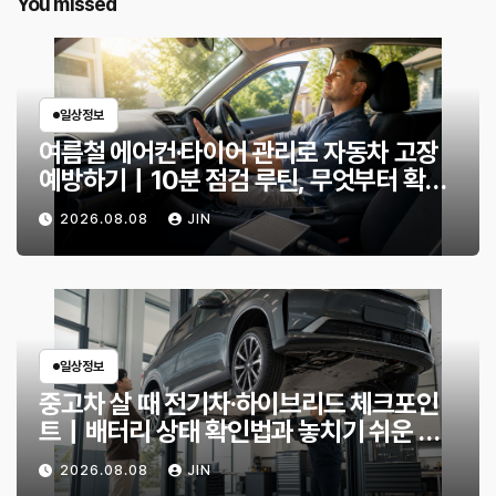
You missed
일상정보
여름철 에어컨·타이어 관리로 자동차 고장
예방하기｜10분 점검 루틴, 무엇부터 확인
할까?
2026.08.08
JIN
일상정보
중고차 살 때 전기차·하이브리드 체크포인
트｜배터리 상태 확인법과 놓치기 쉬운 위
험 신호
2026.08.08
JIN