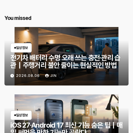
You missed
일상정보
전기차 배터리 수명 오래 쓰는 충전·관리 습
관｜주행거리 불안 줄이는 현실적인 방법
2026.08.06
JIN
일상정보
iOS 27·Android 17 최신 기능 숨은 팁｜매
일 써먹을 만한 기능만 골랐다