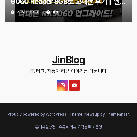
9060 Reaper 8GB로 교체한 후기｜엘든
링·몬스터 헌터 와일즈 체감 변화
2026.08.05
JIN
JinBlog
IT, 테크, 자동차 리뷰 이야기를 다룹니다.
Proudly powered by WordPress
|
Theme: Newsup by
Themeansar
.
홈
리뷰
일상정보
유튜브 리뷰 요약
블로그 운영