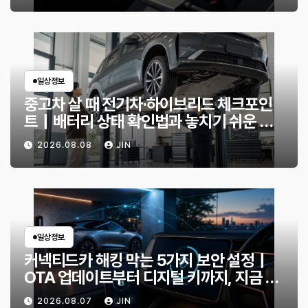
일상정보
중고차 살 때 전기차·하이브리드 체크포인
트｜배터리 상태 확인법과 놓치기 쉬운 위
험 신호
2026.08.08
JIN
일상정보
커넥티드카 해킹 막는 5가지 보안 설정｜
OTA 업데이트부터 디지털 키까지, 지금 확
인할 것은?
2026.08.07
JIN