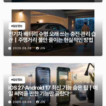
일상정보
전기차 배터리 수명 오래 쓰는 충전·관리 습
관｜주행거리 불안 줄이는 현실적인 방법
2026.08.06
JIN
일상정보
iOS 27·Android 17 최신 기능 숨은 팁｜매
일 써먹을 만한 기능만 골랐다
2026.08.06
JIN