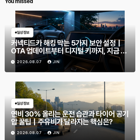
You missed
일상정보
커넥티드카 해킹 막는 5가지 보안 설정｜
OTA 업데이트부터 디지털 키까지, 지금 확
인할 것은?
2026.08.07
JIN
일상정보
연비 30% 올리는 운전 습관과 타이어 공기
압 꿀팁｜주유비가 달라지는 핵심은?
2026.08.07
JIN