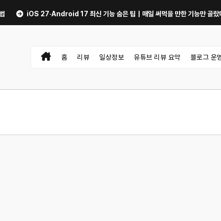
 27·Android 17 최신 기능 숨은 팁｜매일 써먹을 만한 기능만 골랐다
중고
홈
리뷰
일상정보
유튜브 리뷰 요약
블로그 운