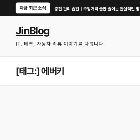
Skip
지금 최근 소식
리 수명 오래 쓰는 충전·관리 습관｜주행거리 불안 줄이는 현실적인 방법
iOS
to
content
JinBlog
IT, 테크, 자동차 리뷰 이야기를 다룹니다.
[태그:]
에버키