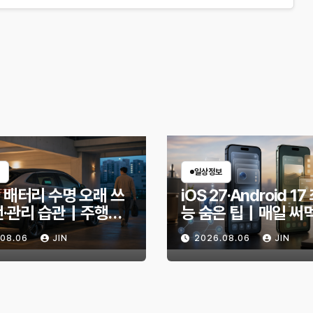
일상정보
 배터리 수명 오래 쓰
iOS 27·Android 1
전·관리 습관｜주행거
능 숨은 팁｜매일 써
안 줄이는 현실적인 방
한 기능만 골랐다
.08.06
JIN
2026.08.06
JIN