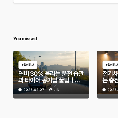
You missed
일상정보
일상정보
연비 30% 올리는 운전 습관
전기차
과 타이어 공기압 꿀팁｜주
는 충
유비가 달라지는 핵심은?
리 불
2026.08.07
JIN
2026
법