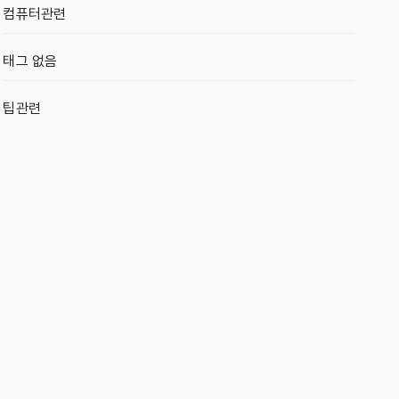
컴퓨터관련
태그 없음
팁관련