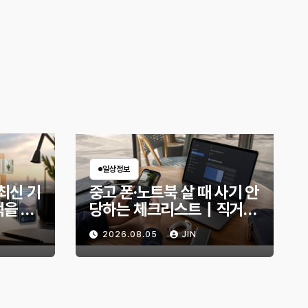
일상정보
7 최신 기
중고 폰·노트북 살 때 사기 안
먹을 만
당하는 체크리스트｜직거래
전 무엇을 확인해야 할까?
2026.08.05
JIN