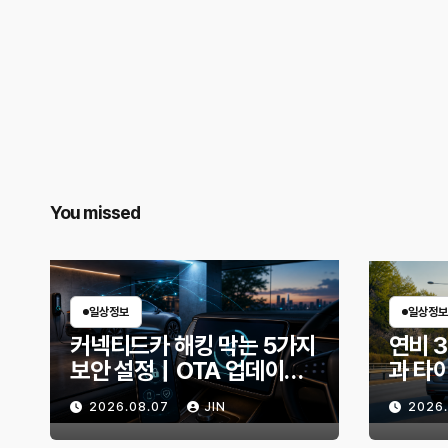
You missed
일상정보
일상정보
커넥티드카 해킹 막는 5가지
연비 
보안 설정｜OTA 업데이트
과 타
부터 디지털 키까지, 지금 확
유비가
2026.08.07
JIN
2026
인할 것은?