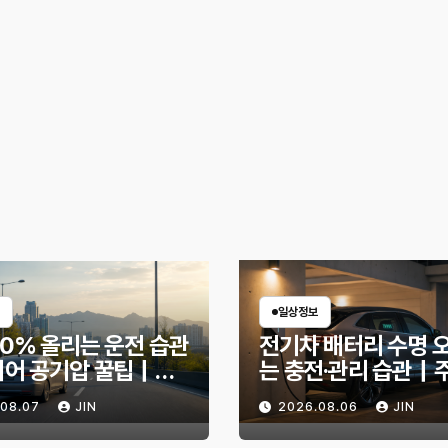
일상정보
30% 올리는 운전 습관
전기차 배터리 수명 
이어 공기압 꿀팁｜주
는 충전·관리 습관｜
 달라지는 핵심은?
리 불안 줄이는 현실
.08.07
JIN
2026.08.06
JIN
법