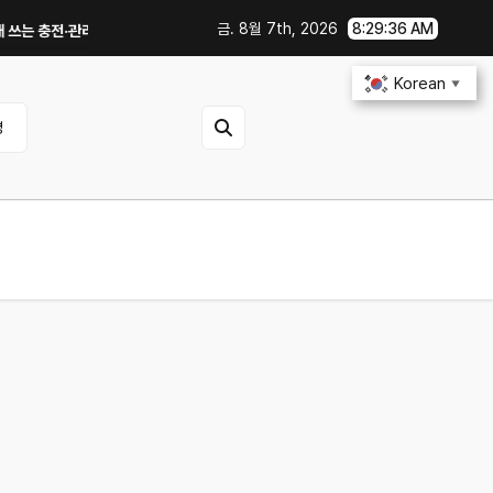
금. 8월 7th, 2026
8:29:37 AM
충전·관리 습관｜주행거리 불안 줄이는 현실적인 방법
iOS 27·Android
Korean
▼
영