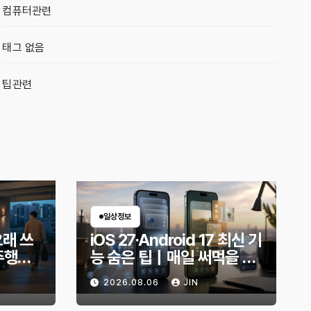
컴퓨터관련
태그 없음
팁관련
일상정보
오래 쓰
iOS 27·Android 17 최신 기
주행거
능 숨은 팁｜매일 써먹을 만
적인 방
한 기능만 골랐다
2026.08.06
JIN