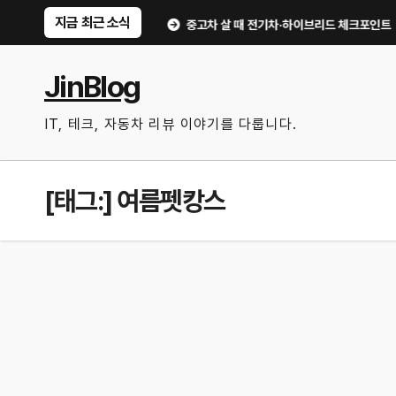
Skip
지금 최근 소식
, 무엇부터 확인할까?
중고차 살 때 전기차·하이브리드 체크포인트｜배터리 상
to
content
JinBlog
IT, 테크, 자동차 리뷰 이야기를 다룹니다.
[태그:]
여름펫캉스