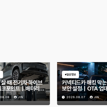
일상정보
 살 때 전기차·하이브
커넥티드카 해킹 막는
체크포인트｜배터리
보안 설정｜OTA 업
확인법과 놓치기 쉬운
부터 디지털 키까지, 
.08.08
JIN
2026.08.07
JIN
신호
인할 것은?