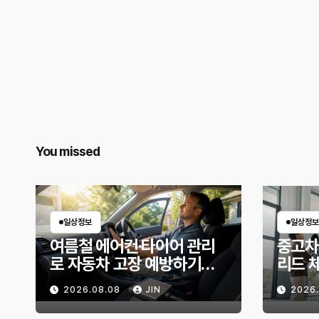
You missed
일상정보
일상정보
여름철 에어컨·타이어 관리
중고차
로 자동차 고장 예방하기｜
리드 
10분 점검 루틴, 무엇부터 확
상태 
2026.08.08
JIN
2026
인할까?
위험 