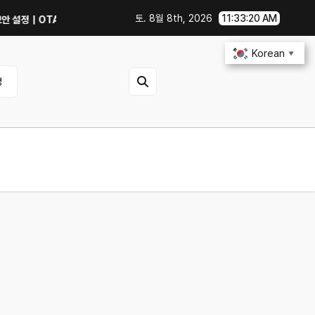
토. 8월 8th, 2026
11:33:21 AM
OTA 업데이트부터 디지털 키까지, 지금 확인할 것은?
연비 30% 올리는 
Korean
▼
영