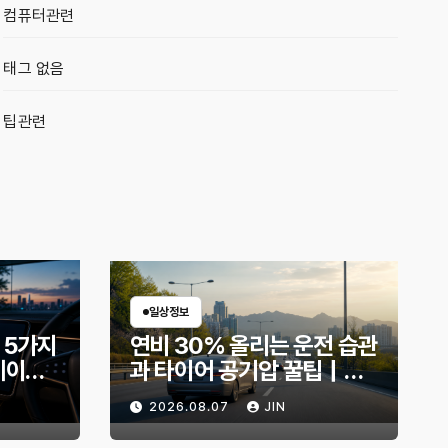
컴퓨터관련
태그 없음
팁관련
일상정보
 5가지
연비 30% 올리는 운전 습관
데이트
과 타이어 공기압 꿀팁｜주
지금 확
유비가 달라지는 핵심은?
2026.08.07
JIN