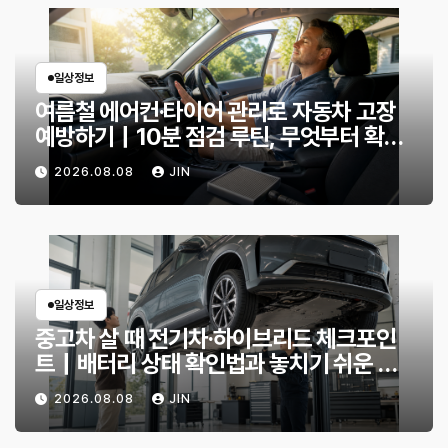
일상정보
여름철 에어컨·타이어 관리로 자동차 고장
예방하기｜10분 점검 루틴, 무엇부터 확인
할까?
2026.08.08
JIN
일상정보
중고차 살 때 전기차·하이브리드 체크포인
트｜배터리 상태 확인법과 놓치기 쉬운 위
험 신호
2026.08.08
JIN