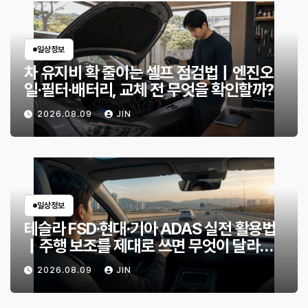
일상정보
차 유지비 확 줄이는 셀프 점검법｜엔진오
일·필터·배터리, 교체 전 무엇을 확인할까?
2026.08.09
JIN
일상정보
테슬라 FSD·현대·기아 ADAS 실전 활용법
｜주행 보조를 제대로 쓰면 무엇이 달라질
까?
2026.08.09
JIN