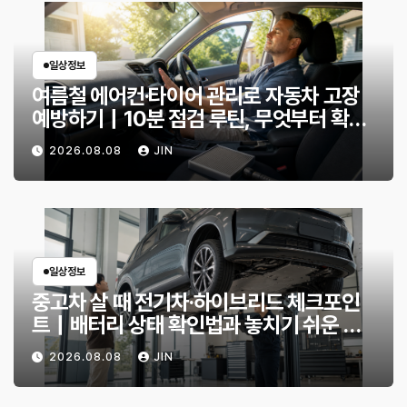
일상정보
여름철 에어컨·타이어 관리로 자동차 고장
예방하기｜10분 점검 루틴, 무엇부터 확인
할까?
2026.08.08
JIN
일상정보
중고차 살 때 전기차·하이브리드 체크포인
트｜배터리 상태 확인법과 놓치기 쉬운 위
험 신호
2026.08.08
JIN