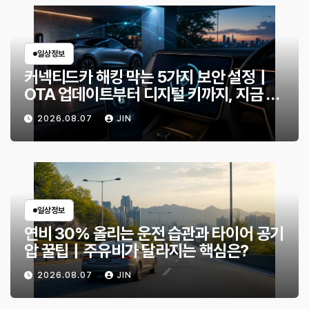
일상정보
커넥티드카 해킹 막는 5가지 보안 설정｜
OTA 업데이트부터 디지털 키까지, 지금 확
인할 것은?
2026.08.07
JIN
일상정보
연비 30% 올리는 운전 습관과 타이어 공기
압 꿀팁｜주유비가 달라지는 핵심은?
2026.08.07
JIN