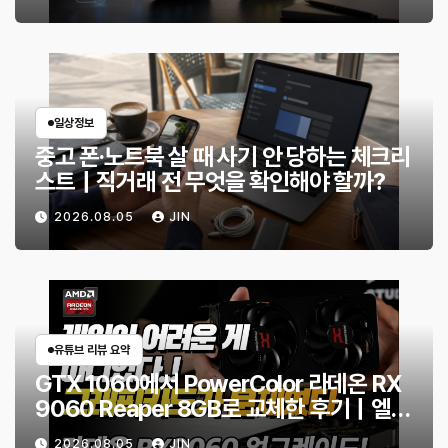
일상정보
중고 폰·노트북 살 때 사기 안 당하는 체크리
스트｜직거래 전 무엇을 확인해야 할까?
2026.08.05
JIN
유튜브 리뷰 요약
GTX 1060에서 PowerColor 라데온 RX
9060 Reaper 8GB로 교체한 후기｜엘든
링·몬스터 헌터 와일즈 체감 변화
2026.08.05
JIN