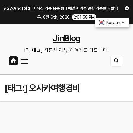
Skip
7·Android 17 최신 기능 숨은 팁｜매일 써먹을 만한 기능만 골랐다
중고 폰
to
목. 8월 6th, 2026
2:01:58 PM
content
Korean
▼
JinBlog
IT, 테크, 자동차 리뷰 이야기를 다룹니다.
[태그:]
오사카여행경비