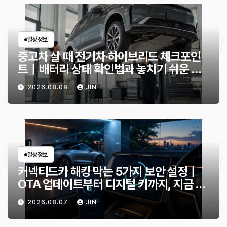
일상정보
중고차 살 때 전기차·하이브리드 체크포인
트｜배터리 상태 확인법과 놓치기 쉬운 위
험 신호
2026.08.08
JIN
일상정보
커넥티드카 해킹 막는 5가지 보안 설정｜
OTA 업데이트부터 디지털 키까지, 지금 확
인할 것은?
2026.08.07
JIN