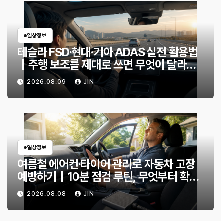
일상정보
테슬라 FSD·현대·기아 ADAS 실전 활용법
｜주행 보조를 제대로 쓰면 무엇이 달라질
까?
2026.08.09
JIN
일상정보
여름철 에어컨·타이어 관리로 자동차 고장
예방하기｜10분 점검 루틴, 무엇부터 확인
할까?
2026.08.08
JIN