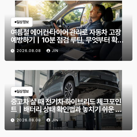
일상정보
여름철 에어컨·타이어 관리로 자동차 고장
예방하기｜10분 점검 루틴, 무엇부터 확인
할까?
2026.08.08
JIN
일상정보
중고차 살 때 전기차·하이브리드 체크포인
트｜배터리 상태 확인법과 놓치기 쉬운 위
험 신호
2026.08.08
JIN