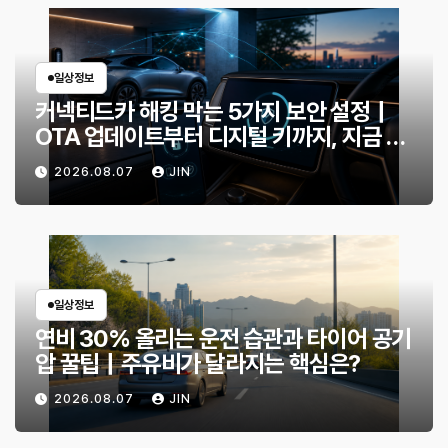
일상정보
커넥티드카 해킹 막는 5가지 보안 설정｜
OTA 업데이트부터 디지털 키까지, 지금 확
인할 것은?
2026.08.07
JIN
일상정보
연비 30% 올리는 운전 습관과 타이어 공기
압 꿀팁｜주유비가 달라지는 핵심은?
2026.08.07
JIN