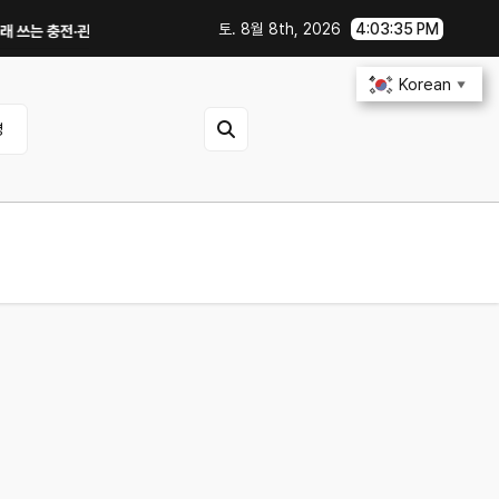
토. 8월 8th, 2026
4:03:36 PM
충전·관리 습관｜주행거리 불안 줄이는 현실적인 방법
iOS 27·Android 
Korean
▼
영