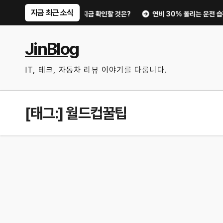
Skip
지금 최근 소식
부터 디지털 키까지, 지금 확인할 것은?
연비 30% 올리는 운전 습관과 타
to
content
JinBlog
IT, 테크, 자동차 리뷰 이야기를 다룹니다.
[태그:]
월드컵꿀팁