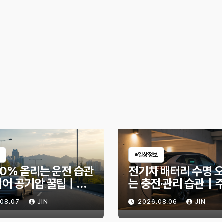
일상정보
30% 올리는 운전 습관
전기차 배터리 수명 
이어 공기압 꿀팁｜주
는 충전·관리 습관｜
 달라지는 핵심은?
리 불안 줄이는 현실
.08.07
JIN
2026.08.06
JIN
법