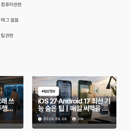
컴퓨터관련
태그 없음
팁관련
일상정보
오래 쓰
iOS 27·Android 17 최신 기
주행거
능 숨은 팁｜매일 써먹을 만
적인 방
한 기능만 골랐다
2026.08.06
JIN