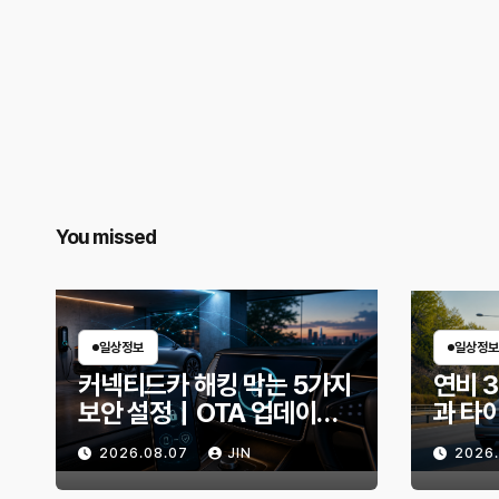
You missed
일상정보
일상정보
커넥티드카 해킹 막는 5가지
연비 
보안 설정｜OTA 업데이트
과 타
부터 디지털 키까지, 지금 확
유비가
2026.08.07
JIN
2026
인할 것은?