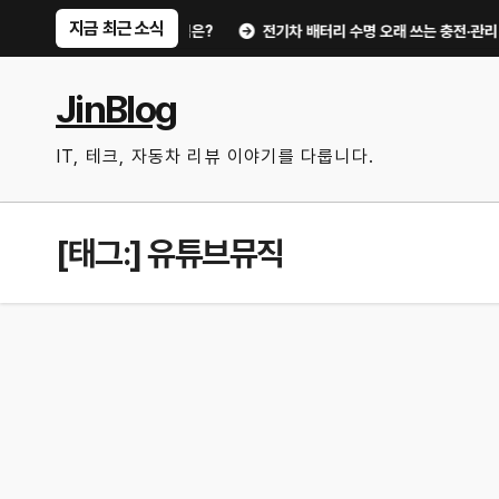
Skip
지금 최근 소식
주유비가 달라지는 핵심은?
전기차 배터리 수명 오래 쓰는 충전·관리 습관｜주
to
content
JinBlog
IT, 테크, 자동차 리뷰 이야기를 다룹니다.
[태그:]
유튜브뮤직