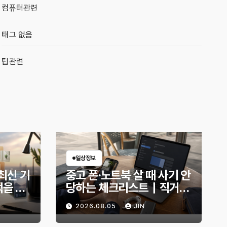
컴퓨터관련
태그 없음
팁관련
일상정보
7 최신 기
중고 폰·노트북 살 때 사기 안
먹을 만
당하는 체크리스트｜직거래
전 무엇을 확인해야 할까?
2026.08.05
JIN