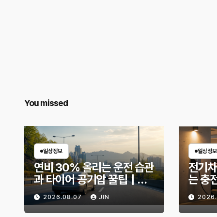
You missed
일상정보
일상정보
연비 30% 올리는 운전 습관
전기차
과 타이어 공기압 꿀팁｜주
는 충
유비가 달라지는 핵심은?
리 불
2026.08.07
JIN
2026
법