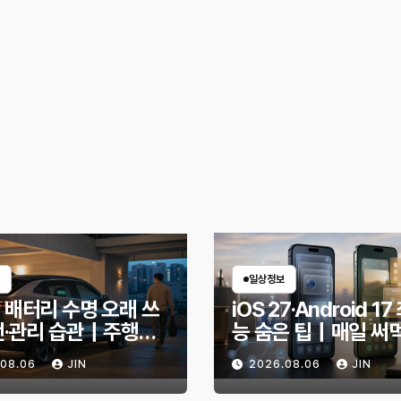
일상정보
 배터리 수명 오래 쓰
iOS 27·Android 1
전·관리 습관｜주행거
능 숨은 팁｜매일 써
안 줄이는 현실적인 방
한 기능만 골랐다
.08.06
JIN
2026.08.06
JIN