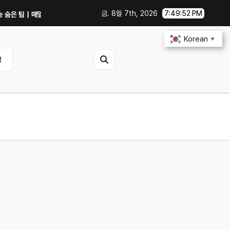
금. 8월 7th, 2026
7:49:53 PM
 팁｜매일 써먹을 만한 기능만 골랐다
중고 폰·노트북 살 때 사기 안 당하는 체크
Korean
▼
영