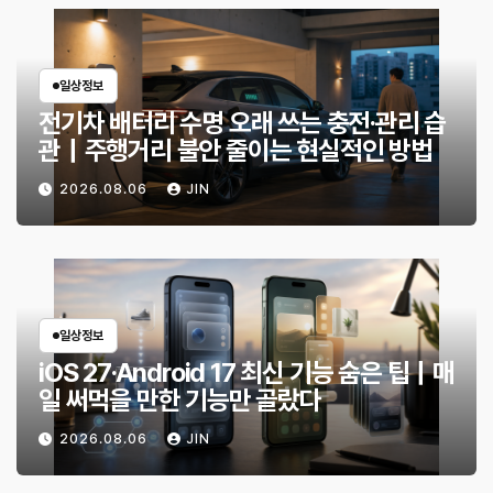
일상정보
전기차 배터리 수명 오래 쓰는 충전·관리 습
관｜주행거리 불안 줄이는 현실적인 방법
2026.08.06
JIN
일상정보
iOS 27·Android 17 최신 기능 숨은 팁｜매
일 써먹을 만한 기능만 골랐다
2026.08.06
JIN