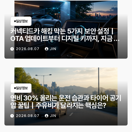
일상정보
커넥티드카 해킹 막는 5가지 보안 설정｜
OTA 업데이트부터 디지털 키까지, 지금 확
인할 것은?
2026.08.07
JIN
일상정보
연비 30% 올리는 운전 습관과 타이어 공기
압 꿀팁｜주유비가 달라지는 핵심은?
2026.08.07
JIN