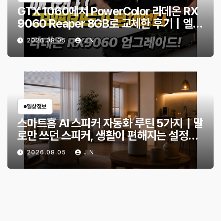
GTX 1060에서 PowerColor 라데온 RX
9060 Reaper 8GB로 교체한 후기｜엘든
링·몬스터 헌터 와일즈 체감 변화
2026.08.05
JIN
일상정보
스마트홈 AI 스피커 자동화 루틴 5가지｜말
로만 쓰던 스피커, 생활이 편해지는 설정
은?
2026.08.05
JIN